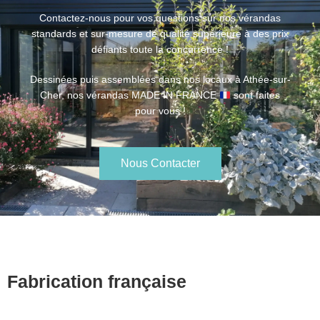
Contactez-nous pour vos questions sur nos vérandas
standards et sur-mesure de qualité supérieure à des prix
défiants toute la concurrence !
Dessinées puis assemblées dans nos locaux à Athée-sur-
Cher, nos vérandas MADE IN FRANCE
sont faites
pour vous !
Nous Contacter
Fabrication française