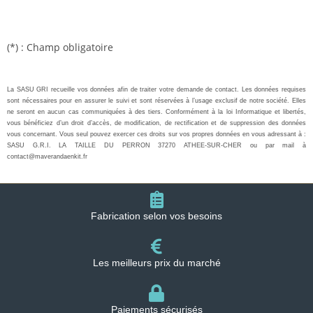
(*) : Champ obligatoire
La SASU GRI recueille vos données afin de traiter votre demande de contact. Les données requises
sont nécessaires pour en assurer le suivi et sont réservées à l’usage exclusif de notre société. Elles
ne seront en aucun cas communiquées à des tiers. Conformément à la loi Informatique et libertés,
vous bénéficiez d’un droit d’accès, de modification, de rectification et de suppression des données
vous concernant. Vous seul pouvez exercer ces droits sur vos propres données en vous adressant à :
SASU G.R.I. LA TAILLE DU PERRON 37270 ATHEE-SUR-CHER ou par mail à
contact@maverandaenkit.fr
Fabrication selon vos besoins
Les meilleurs prix du marché
Paiements sécurisés