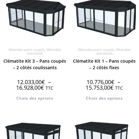
Vérandas pans coupés
,
Vérandas
Vérandas pans coupés
,
Vérandas
standards
standards
Clématite Kit 3 – Pans coupés
Clématite Kit 1 – Pans coupés
– 2 côtés coulissants
– 2 côtés fixes
12.033,00
€
–
10.776,00
€
–
16.928,00
€
15.753,00
€
TTC
TTC
Choix des options
Choix des options