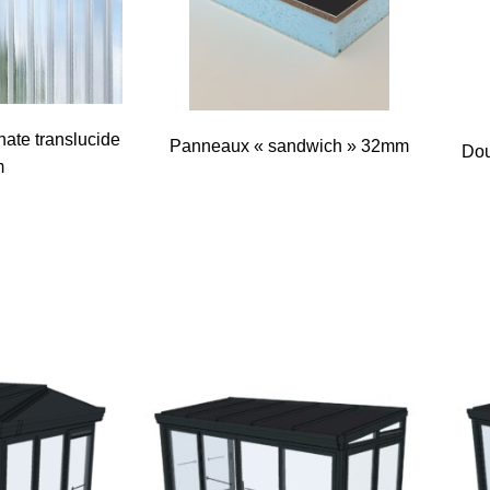
ate translucide
Panneaux « sandwich » 32mm
Dou
m