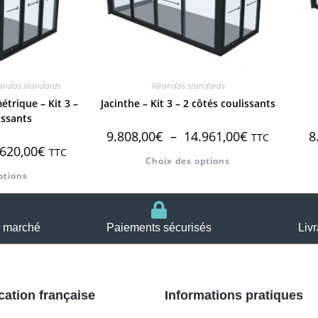
andas standards
Vérandas standards
étrique – Kit 3 –
Jacinthe – Kit 3 – 2 côtés coulissants
issants
9.808,00
€
–
14.961,00
€
8
TTC
.620,00
€
TTC
Choix des options
ptions
u marché
Paiements sécurisés
Liv
cation française
Informations pratiques