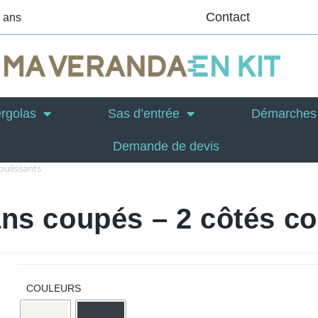
Contact
0 ans
rgolas
Sas d’entrée
Démarches 
Demande de devis
oulissants
ans coupés – 2 côtés co
COULEURS