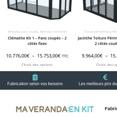
Vérandas pans coupés
,
Vérandas standards
Toiture périmétrique
,
Vér
Clématite Kit 1 – Pans coupés – 2
Jacinthe Toiture Périm
côtés fixes
2 côtés coul
10.776,00
€
–
15.753,00
€
9.964,00
€
–
15
TTC
Choix des options
Choix des o
Fabrication selon vos besoins
Les meilleurs prix d
Fabri