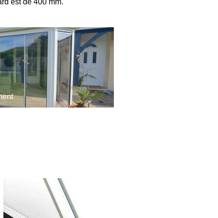
ard est de 400 mm.
ment