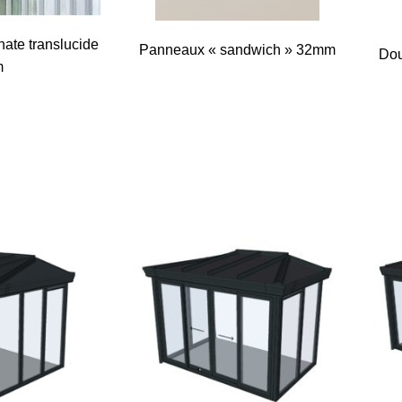
ate translucide
Panneaux « sandwich » 32mm
Dou
m