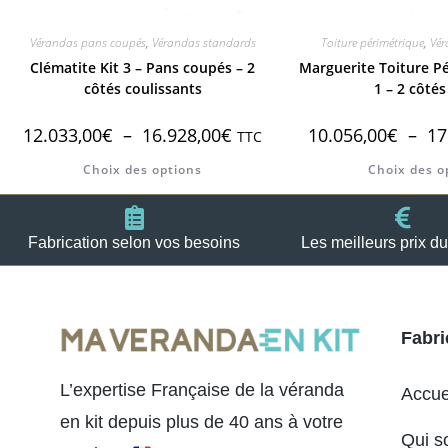
Vérandas pans coupés
,
Vérandas standards
Toiture périmétrique
,
Vér
Clématite Kit 3 – Pans coupés – 2
Marguerite Toiture Pé
côtés coulissants
1 – 2 côtés
12.033,00
€
–
16.928,00
€
10.056,00
€
–
17
TTC
Choix des options
Choix des o
Fabrication selon vos besoins
Les meilleurs prix d
Fabri
L’expertise Française de la véranda
Accue
en kit depuis plus de 40 ans à votre
Qui s