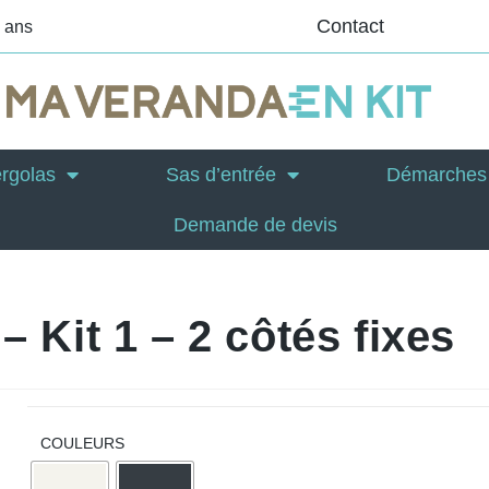
Contact
0 ans
rgolas
Sas d’entrée
Démarches 
Demande de devis
– Kit 1 – 2 côtés fixes
COULEURS