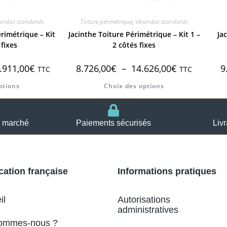
andas standards
Toiture périmétrique
,
Vérandas standards
rimétrique – Kit
Jacinthe Toiture Périmétrique – Kit 1 –
Jac
 fixes
2 côtés fixes
.911,00
€
8.726,00
€
–
14.626,00
€
9
TTC
TTC
ptions
Choix des options
u marché
Paiements sécurisés
Liv
cation française
Informations pratiques
il
Autorisations
administratives
ommes-nous ?